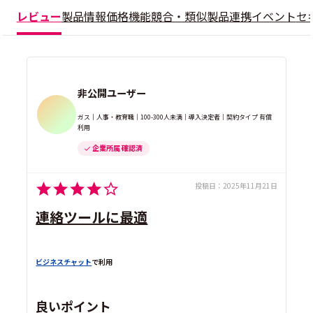
レビュー
製品情報
価格
機能
競合・類似製品
連携
イベント
セ
非公開ユーザー
ガス｜人事・教育職｜100-300人未満｜導入決定者｜契約タイプ 有償
利用
企業所属 確認済
投稿日：
2025年11月21日
連絡ツールに最適
ビジネスチャット
で利用
良いポイント