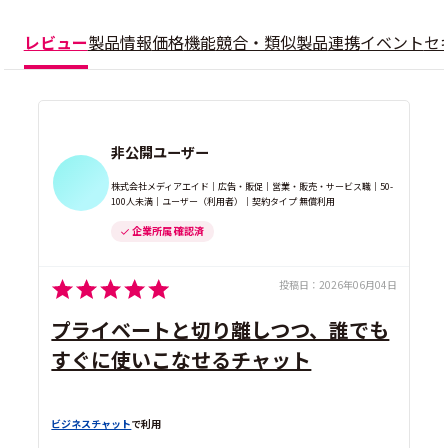
レビュー
製品情報
価格
機能
競合・類似製品
連携
イベント
セ
非公開ユーザー
株式会社メディアエイド｜広告・販促｜営業・販売・サービス職｜50-
100人未満｜ユーザー（利用者）｜契約タイプ 無償利用
企業所属 確認済
投稿日：
2026年06月04日
プライベートと切り離しつつ、誰でも
すぐに使いこなせるチャット
ビジネスチャット
で利用