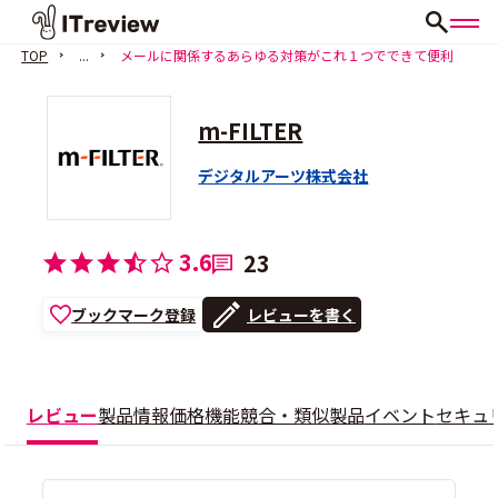
TOP
...
メールに関係するあらゆる対策がこれ１つでできて便利
m-FILTER
デジタルアーツ株式会社
3.6
23
ブックマーク登録
レビューを書く
レビュー
製品情報
価格
機能
競合・類似製品
イベント
セキュ