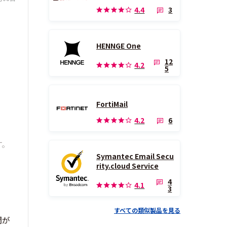
3
4.4
HENNGE One
12
4.2
5
FortiMail
6
4.2
す。
Symantec Email Secu
rity.cloud Service
4
4.1
3
すべての類似製品を見る
間が