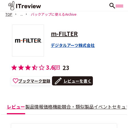
TOP
...
バックアップに使えるArchive
m-FILTER
デジタルアーツ株式会社
3.6
23
ブックマーク登録
レビューを書く
レビュー
製品情報
価格
機能
競合・類似製品
イベント
セキュ