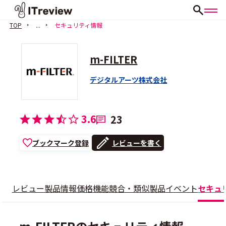
TOP
...
セキュリティ情報
m-FILTER
デジタルアーツ株式会社
3.6
23
ブックマーク登録
レビューを書く
レビュー
製品情報
価格
機能
競合・類似製品
イベント
セキュ