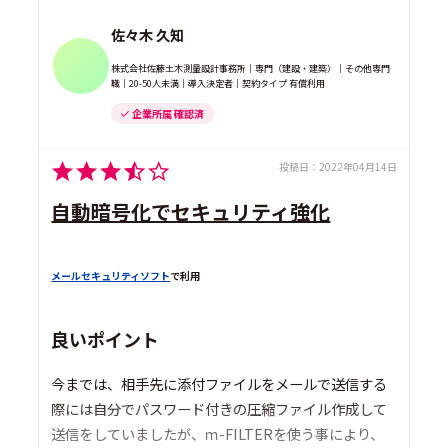
佐々木 久知
株式会社佐藤土木測量設計事務所｜専門（建設・建築）｜その他専門
職｜20-50人未満｜導入決定者｜契約タイプ 有償利用
企業所属 確認済
投稿日：
2022年04月14日
自動暗号化でセキュリティ強化
メールセキュリティソフト
で利用
良いポイント
今までは、相手先に添付ファイルをメールで送信する
際には自分でパスワード付きの圧縮ファイル作成して
送信をしていましたが、ｍ-FILTERを使う事により、