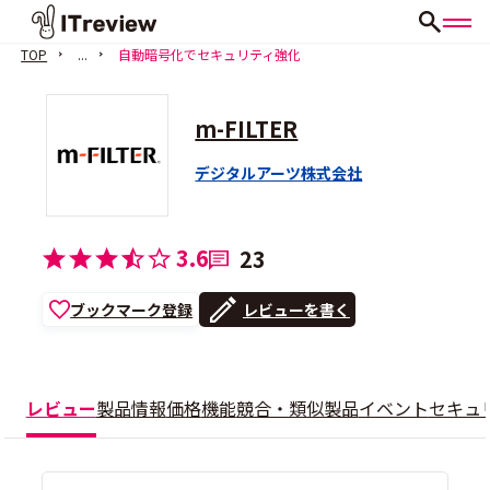
TOP
...
自動暗号化でセキュリティ強化
m-FILTER
デジタルアーツ株式会社
3.6
23
ブックマーク登録
レビューを書く
レビュー
製品情報
価格
機能
競合・類似製品
イベント
セキュ