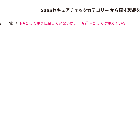
SaaS
セキュアチェック
カテゴリー
から探す
製品
ュー一覧
MAとして使うに至っていないが、一斉送信としては使えている