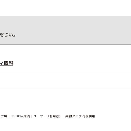
ださい。
ィ情報
職｜50-100人未満｜ユーザー（利用者）｜契約タイプ 有償利用