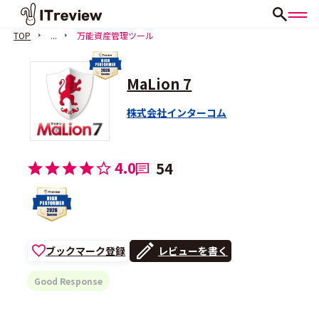
TOP
...
万能資産管理ツール
MaLion 7
株式会社インターコム
4.0
54
ブックマーク登録
レビューを書く
Good Response