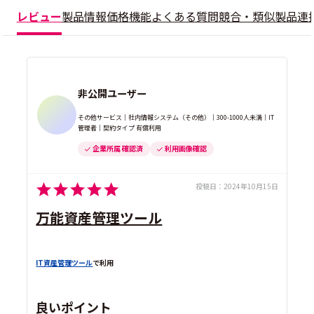
レビュー
製品情報
価格
機能
よくある質問
競合・類似製品
連
非公開ユーザー
その他サービス｜社内情報システム（その他）｜300-1000人未満｜IT
管理者｜契約タイプ 有償利用
企業所属 確認済
利用画像確認
投稿日：
2024年10月15日
万能資産管理ツール
IT資産管理ツール
で利用
良いポイント