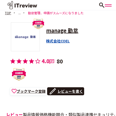
TOP
...
勤怠管理、申請がスムーズになりました
manage 勤怠
株式会社COEL
4.0
80
ブックマーク登録
レビューを書く
レビュー
製品情報
価格
機能
競合・類似製品
連携
セキュリテ