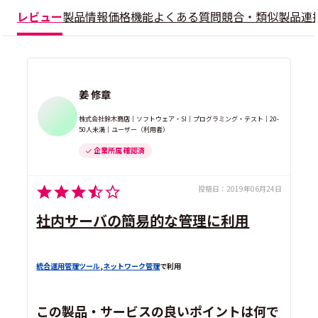
レビュー
製品情報
価格
機能
よくある質問
競合・類似製品
連
姜 修章
株式会社鈴木商店｜ソフトウェア・SI｜プログラミング・テスト｜20-
50人未満｜ユーザー（利用者）
企業所属 確認済
投稿日：
2019年06月24日
社内サーバの簡易的な管理に利用
統合運用管理ツール
,
ネットワーク管理
で利用
この製品・サービスの良いポイントは何で