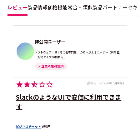
レビュー
製品情報
価格
機能
競合・類似製品
パートナー
セキ
非公開ユーザー
ソフトウェア・SI｜その他専門職｜1000人以上｜ユーザー（利用者）
｜契約タイプ 無償利用
企業所属 確認済
投稿日：
2025年07月09日
SlackのようなUIで安価に利用できま
す
ビジネスチャット
で利用