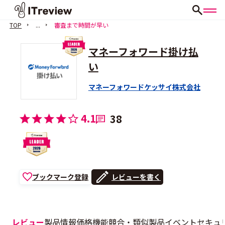
TOP
...
審査まで時間が早い
マネーフォワード掛け払
い
マネーフォワードケッサイ株式会社
4.1
38
ブックマーク登録
レビューを書く
レビュー
製品情報
価格
機能
競合・類似製品
イベント
セキュ