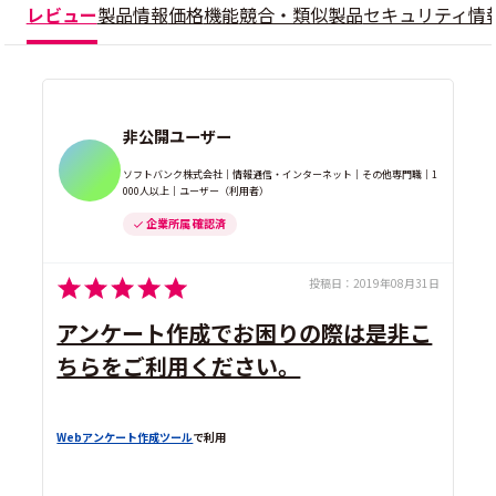
レビュー
製品情報
価格
機能
競合・類似製品
セキュリティ情
非公開ユーザー
ソフトバンク株式会社｜情報通信・インターネット｜その他専門職｜1
000人以上｜ユーザー（利用者）
企業所属 確認済
投稿日：
2019年08月31日
アンケート作成でお困りの際は是非こ
ちらをご利用ください。
Webアンケート作成ツール
で利用