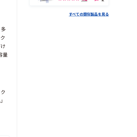
すべての類似製品を見る
と多
スク
づけ
容量
スク
化」