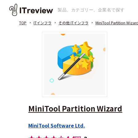
TOP
ITインフラ
その他 ITインフラ
MiniTool Partition Wizar
MiniTool Partition Wizard
MiniTool Software Ltd.