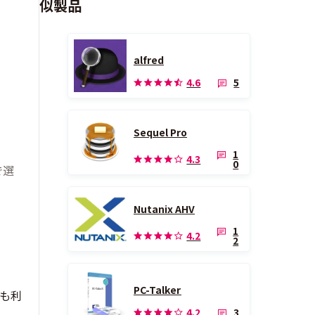
似製品
alfred
5
4.6
Sequel Pro
ま
1
4.3
0
で選
Nutanix AHV
1
4.2
2
PC-Talker
」も利
3
4.2