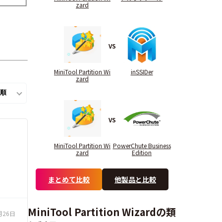
zard
VS
MiniTool Partition Wi
inSSIDer
zard
VS
MiniTool Partition Wi
PowerChute Business
zard
Edition
まとめて比較
他製品と比較
MiniTool Partition Wizardの類
月26日