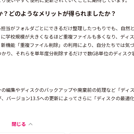
より使いやすく便利に更新されていくことに期待しています。
か？どのようなメリットが得られましたか？
各担当がフォルダごとにできるだけ整理したつもりでも、自然
くに学校規模が大きくなるほど重複ファイルも多くなり、ディ
、新機能「重複ファイル削除」の利用により、自分たちでは気
つかり、それらを単年度分削除するだけで数GB単位のディスク
、パーティションの編集やディスクのバックアップや廃棄前の処理など「ディ
、バージョン13.5への更新によってさらに「ディスクの最適
。
閉じる