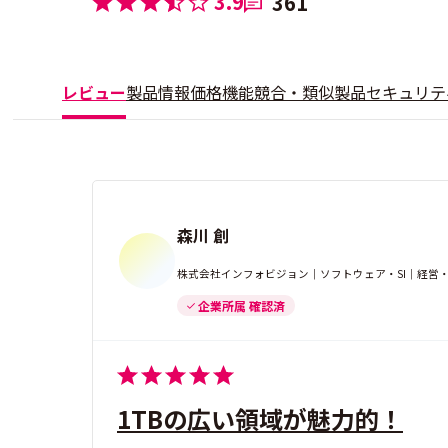
3.9
361
レビュー
製品情報
価格
機能
競合・類似製品
セキュリテ
森川 創
株式会社インフォビジョン｜ソフトウェア・SI｜経営
企業所属 確認済
1TBの広い領域が魅力的！