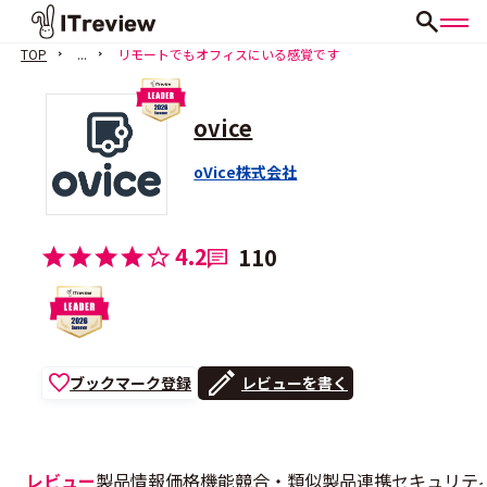
TOP
...
リモートでもオフィスにいる感覚です
ovice
oVice株式会社
4.2
110
ブックマーク登録
レビューを書く
レビュー
製品情報
価格
機能
競合・類似製品
連携
セキュリテ