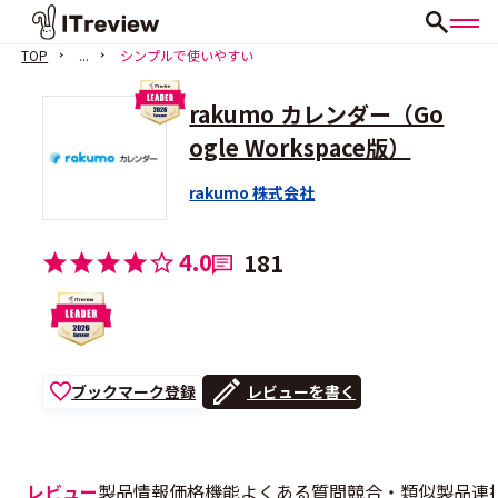
TOP
...
シンプルで使いやすい
rakumo カレンダー（Go
ogle Workspace版）
rakumo 株式会社
4.0
181
ブックマーク登録
レビューを書く
レビュー
製品情報
価格
機能
よくある質問
競合・類似製品
連