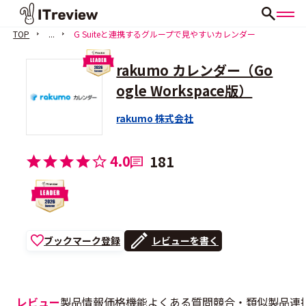
TOP
...
G Suiteと連携するグループで見やすいカレンダー
rakumo カレンダー（Go
ogle Workspace版）
rakumo 株式会社
4.0
181
ブックマーク登録
レビューを書く
レビュー
製品情報
価格
機能
よくある質問
競合・類似製品
連