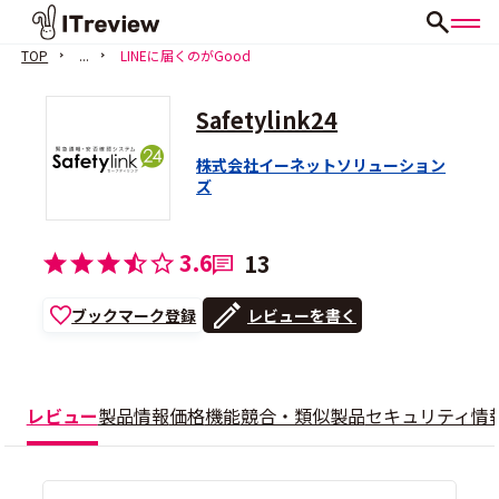
TOP
...
LINEに届くのがGood
Safetylink24
株式会社イーネットソリューション
ズ
3.6
13
ブックマーク登録
レビューを書く
レビュー
製品情報
価格
機能
競合・類似製品
セキュリティ情