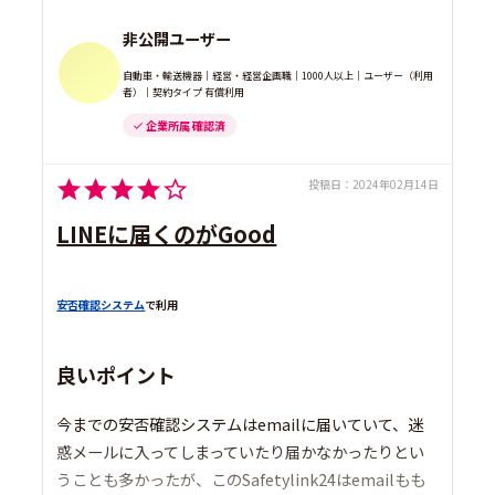
非公開ユーザー
自動車・輸送機器｜経営・経営企画職｜1000人以上｜ユーザー（利用
者）｜契約タイプ 有償利用
企業所属 確認済
投稿日：
2024年02月14日
LINEに届くのがGood
安否確認システム
で利用
良いポイント
今までの安否確認システムはemailに届いていて、迷
惑メールに入ってしまっていたり届かなかったりとい
うことも多かったが、このSafetylink24はemailもも