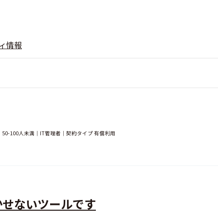
ィ情報
-100人未満｜IT管理者｜契約タイプ 有償利用
かせないツールです