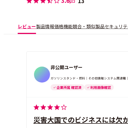
3.6
13
レビュー
製品情報
価格
機能
競合・類似製品
セキュリテ
非公開ユーザー
ガソリンスタンド・燃料｜その他情報システム関連職｜50
企業所属 確認済
利用画像確認
災害大国でのビジネスには欠