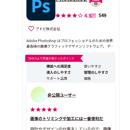
549
4.3
アドビ株式会社
Adobe Photoshop はプロフェッショナルのための世界
最高峰の画像グラフィックデザインソフトウェア。 デバ
イスを問わず無限のクリエイティビティを発揮できま
す。ひらめいたらその場で、誰でも思いのままに 作成。
Skitchより評価が高かったポイント
思い浮かんだものはすべて、Photoshopで実現可能で
機能への満足度
使いやすさ
す。 • 写真から、グラフィックデ...
導入のしやすさ
管理のしやすさ
サポート品質
価格
非公開ユーザー
画像のトリミングや加工には一番便利だ
設計やデザインの仕事をしているので、画像