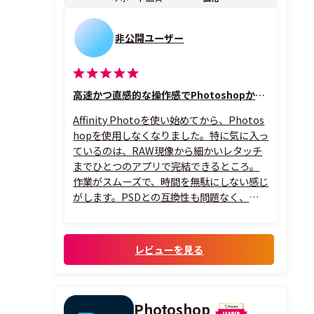
非公開ユーザー
高速かつ直感的な操作感でPhotoshopからの移行
Affinity Photoを使い始めてから、Photos
hopを使用しなくなりました。特に気に入っ
ているのは、RAW現像から細かいレタッチ
までひとつのアプリで完結できるところ。
作業がスムーズで、時間を無駄にしない感じ
がします。PSDとの互換性も問題なく、過去
のデータもそのまま扱えるので助かってい
ます。それに、動作がとにかく軽い。私の環
境だと、1GB超のファイルでもモタつかず扱
レビューを見る
えるので、スト...
Photoshop