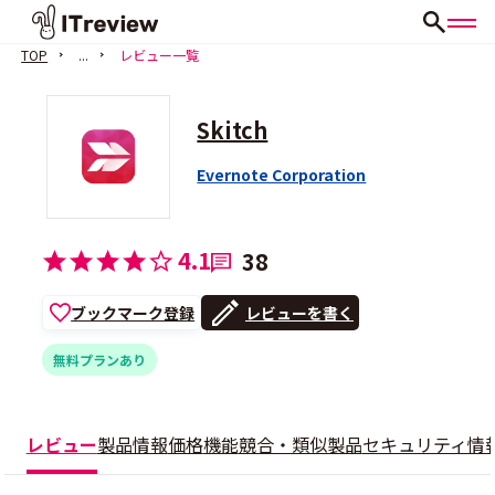
TOP
...
レビュー一覧
Skitch
Evernote Corporation
4.1
38
ブックマーク登録
レビューを書く
無料プランあり
レビュー
製品情報
価格
機能
競合・類似製品
セキュリティ情