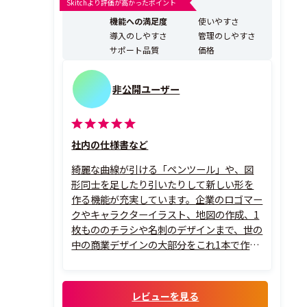
Skitchより評価が高かったポイント
✔ロゴの作成：四角形や円などの図形を簡単に描き、文
機能への満足度
使いやすさ
字と組み合わせることでさまざま...
導入のしやすさ
管理のしやすさ
サポート品質
価格
非公開ユーザー
社内の仕様書など
綺麗な曲線が引ける「ペンツール」や、図
形同士を足したり引いたりして新しい形を
作る機能が充実しています。企業のロゴマー
クやキャラクターイラスト、地図の作成、1
枚もののチラシや名刺のデザインまで、世の
中の商業デザインの大部分をこれ1本で作る
ことができます。
レビューを見る