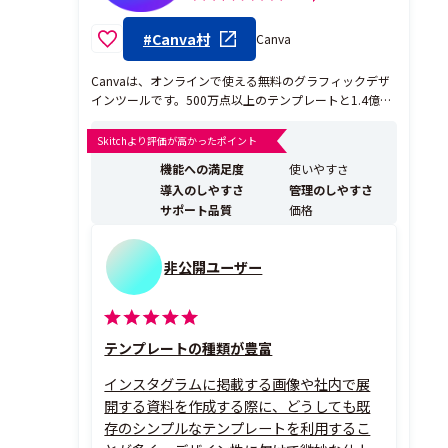
#Canva村
Canva
Canvaは、オンラインで使える無料のグラフィックデザ
インツールです。500万点以上のテンプレートと1.4億点
を超える素材（写真、動画、イラスト、音楽）を活用
し、ドラッグ＆ドロップ操作で直感的にあらゆるデザイ
Skitchより評価が高かったポイント
ンを作成できます。 Canvaの特長は、デザインの経験が
機能への満足度
使いやすさ
ない人でも、短時間でプロフェッショナルに見え...
導入のしやすさ
管理のしやすさ
サポート品質
価格
非公開ユーザー
テンプレートの種類が豊富
インスタグラムに掲載する画像や社内で展
開する資料を作成する際に、どうしても既
存のシンプルなテンプレートを利用するこ