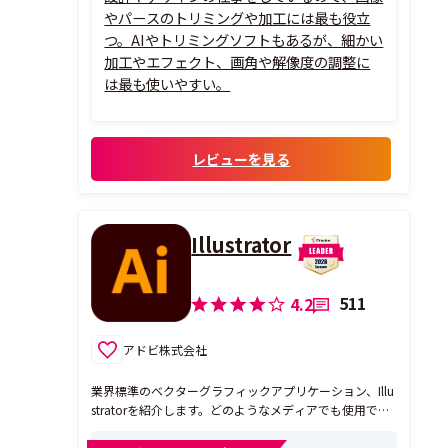
やパースのトリミングや加工には最も役立
つ。AIやトリミングソフトもあるが、細かい
加工やエフェクト、画角や解像度の調整に
は最も使いやすい。
レビューを見る
Illustrator
511
4.2
アドビ株式会社
業界標準のベクターグラフィックアプリケーション、Illu
stratorを紹介します。どのようなメディアでも使用でき
る、ロゴ、アイコン、図、タイポグラフィから複雑なイ
ラストまで作成できます。 ■Illustratorでできること■