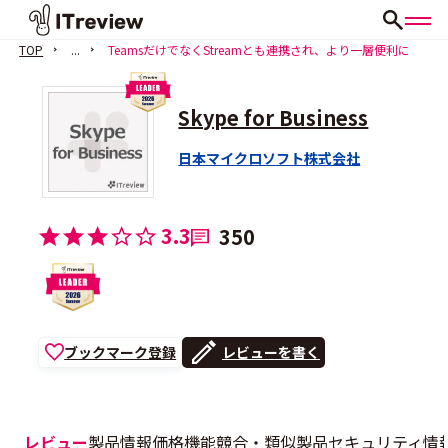
TOP
...
TeamsだけでなくStreamとも連携され、より一層便利に
Skype for Business
日本マイクロソフト株式会社
3.3
350
ブックマーク登録
レビューを書く
レビュー
製品情報
価格
機能
競合・類似製品
セキュリティ情