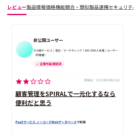
レビュー
製品情報
価格
機能
競合・類似製品
連携
セキュリテ
非公開ユーザー
その他サービス｜宣伝・マーケティング｜300-1000人未満｜ユーザー
（利用者）
企業所属 確認済
投稿日：
2019年06月21日
顧客管理をSPIRALで一元化するなら
便利だと思う
PaaSサービス
,
ノーコードWebデータベース
で利用