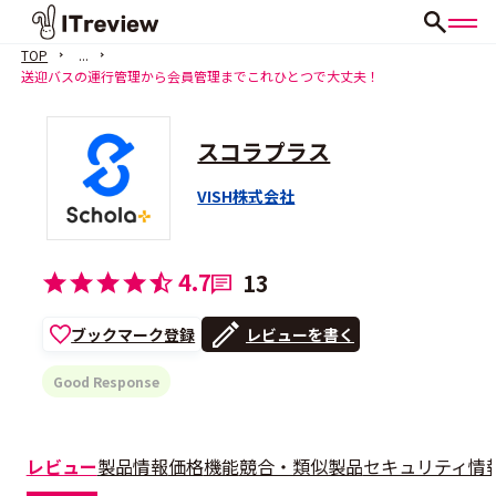
TOP
...
送迎バスの運行管理から会員管理までこれひとつで大丈夫！
スコラプラス
VISH株式会社
4.7
13
ブックマーク登録
レビューを書く
Good Response
レビュー
製品情報
価格
機能
競合・類似製品
セキュリティ情