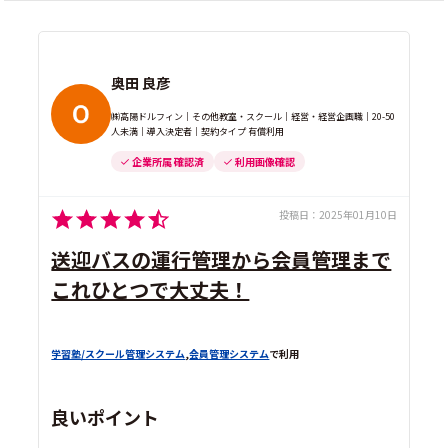
奥田 良彦
㈱高陽ドルフィン｜その他教室・スクール｜経営・経営企画職｜20-50
人未満｜導入決定者｜契約タイプ 有償利用
企業所属 確認済
利用画像確認
投稿日：
2025年01月10日
送迎バスの運行管理から会員管理まで
これひとつで大丈夫！
学習塾/スクール管理システム
,
会員管理システム
で利用
良いポイント