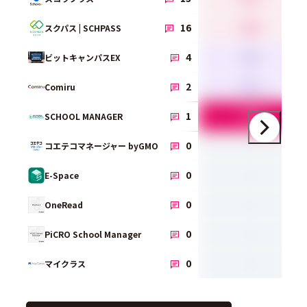
4.4
16
スクパス | SCHPASS
3.6
4
ビットキャンパスEX
3.5
2
Comiru
5.0
1
SCHOOL MANAGER
-
0
コエテコマネージャー byGMO
-
0
E-Space
-
0
OneRead
-
0
PiCRO School Manager
-
0
マイクラス