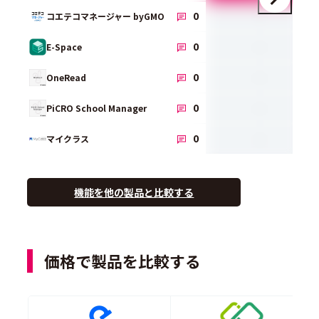
-
0
コエテコマネージャー byGMO
-
0
E-Space
-
0
OneRead
-
0
PiCRO School Manager
-
0
マイクラス
機能を他の製品と比較する
価格で製品を比較する