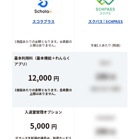
スコラプラス
スクパス | SCHPASS
1施設あたりの金額となります。会員数の
上限はありません。
生徒1人あたり (税抜)
基本利用料（基本機能＋れんらく
Basic
アプリ）
190
12,000
円
円
生徒1人あたり (税抜)
1施設あたりの金額となります。会員数の
上限はありません。
入退室管理オプション
Standard
5,000
円
290
円
ICカードを利用の場合は、別途カードリ