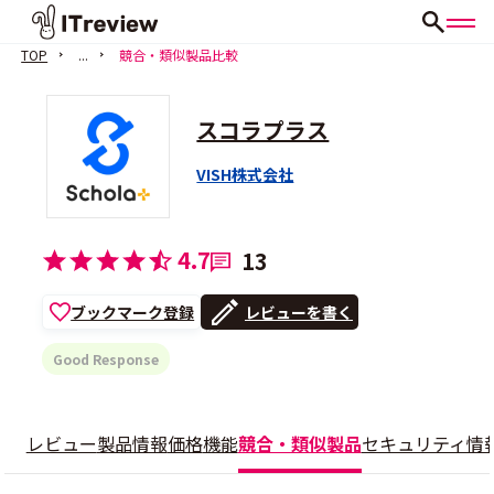
TOP
...
競合・類似製品比較
スコラプラス
VISH株式会社
会員登録（無料）
4.7
13
ブックマーク登録
レビューを書く
Good Response
レビュー
製品情報
価格
機能
競合・類似製品
セキュリティ情