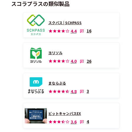
スコラプラスの類似製品
スクパス | SCHPASS
16
4.4
ヨリソル
26
4.0
まならぶる
3
4.8
ビットキャンパスEX
4
3.6