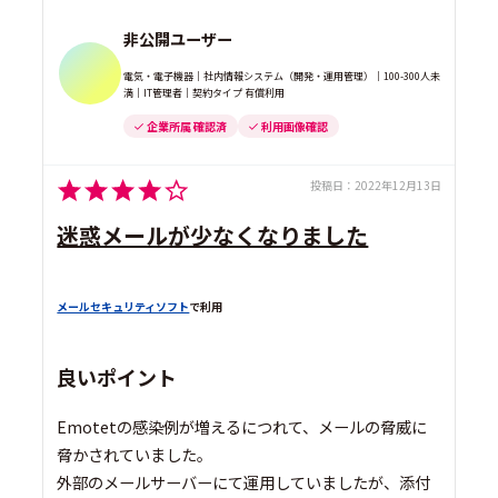
非公開ユーザー
電気・電子機器｜社内情報システム（開発・運用管理）｜100-300人未
満｜IT管理者｜契約タイプ 有償利用
企業所属 確認済
利用画像確認
投稿日：
2022年12月13日
迷惑メールが少なくなりました
メールセキュリティソフト
で利用
良いポイント
Emotetの感染例が増えるにつれて、メールの脅威に
脅かされていました。
外部のメールサーバーにて運用していましたが、添付