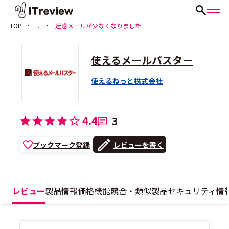
TOP
...
迷惑メールが少なくなりました
使えるメールバスター
使えるねっと株式会社
4.4
3
ブックマーク登録
レビューを書く
レビュー
製品情報
価格
機能
競合・類似製品
セキュリティ情