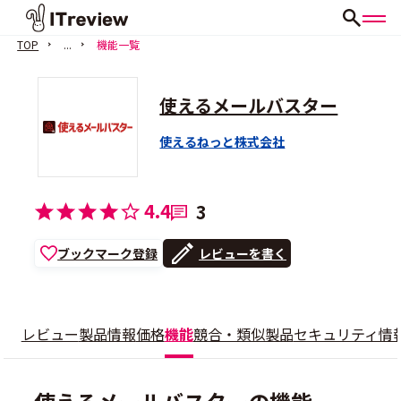
TOP
...
機能一覧
使えるメールバスター
使えるねっと株式会社
4.4
3
ブックマーク登録
レビューを書く
レビュー
製品情報
価格
機能
競合・類似製品
セキュリティ情