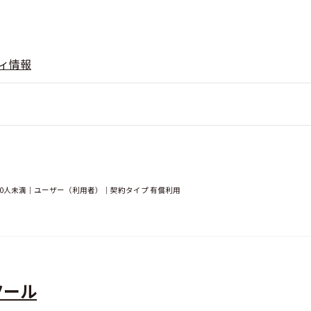
ィ情報
00人未満｜ユーザー（利用者）｜契約タイプ 有償利用
ツール