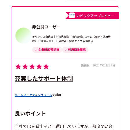
のピックアップレビュー
非公開ユーザー
オリックス自動車｜その他金融｜社内情報システム（開発・運用管
理）｜1000人以上｜IT管理者｜契約タイプ 有償利用
企業所属 確認済
利用画像確認
投稿日：
2023年01月27日
充実したサポート体制
メールマーケティングツール
で利用
良いポイント
全社でIDを貸出制とし運用していますが、都度問い合