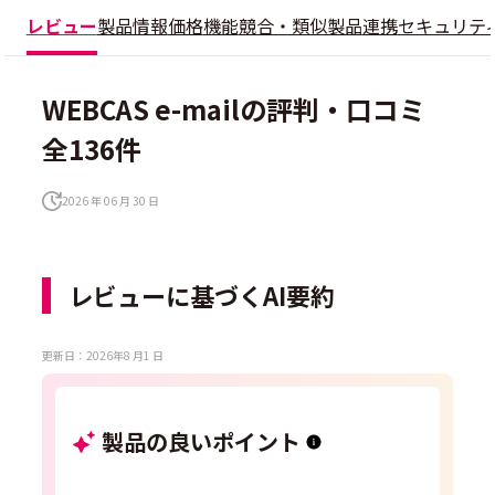
レビュー
製品情報
価格
機能
競合・類似製品
連携
セキュリテ
WEBCAS e-mailの評判・口コミ
全136件
2026 年 06 月 30 日
レビューに基づくAI要約
更新日：2026年8 月1 日
製品の良いポイント