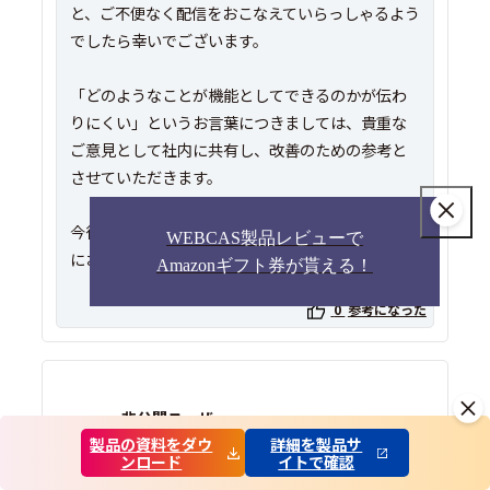
と、ご不便なく配信をおこなえていらっしゃるよう
でしたら幸いでございます。
「どのようなことが機能としてできるのかが伝わ
りにくい」というお言葉につきましては、貴重な
ご意見として社内に共有し、改善のための参考と
させていただきます。
今後も何かお困りごとなどありましたら、お気軽
WEBCAS製品レビューで
にお問い合わせくださいませ。
Amazonギフト券が貰える！
0
参考になった
非公開ユーザー
製品の資料をダウ
詳細を製品サ
ガソリンスタンド・燃料｜その他一般職｜300-1000人未満｜IT管理者
ンロード
イトで確認
｜契約タイプ 有償利用