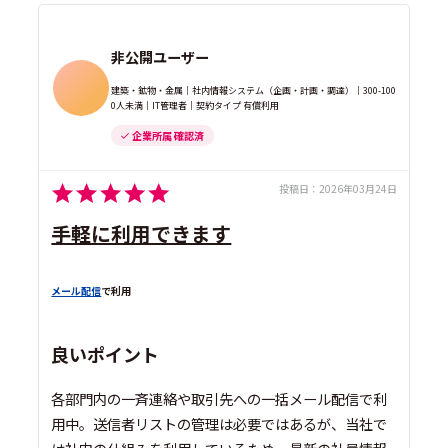
非公開ユーザー
建築・鉱物・金属｜社内情報システム（企画・計画・調達）｜300-100
0人未満｜IT管理者｜契約タイプ 有償利用
企業所属 確認済
投稿日：
2026年03月24日
手軽に利用できます
メール配信
で利用
良いポイント
各部門内の一斉連絡や取引先への一括メール配信で利
用中。送信者リストの管理は必要ではあるが、当社で