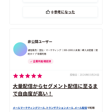
0
参考になった
非公開ユーザー
通信販売｜宣伝・マーケティング｜300-1000人未満｜導入決定者｜契
約タイプ 有償利用
企業所属 確認済
投稿日：
2026年03月24日
大量配信からセグメント配信に至るま
で自由度が高い！
メールマーケティングツール
,
トランザクションメール
,
メール配信
で利用