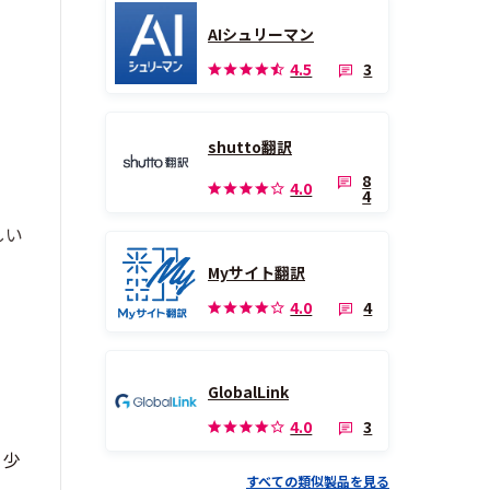
AIシュリーマン
3
4.5
shutto翻訳
8
4.0
4
しい
Myサイト翻訳
4
4.0
GlobalLink
3
4.0
う少
すべての類似製品を見る