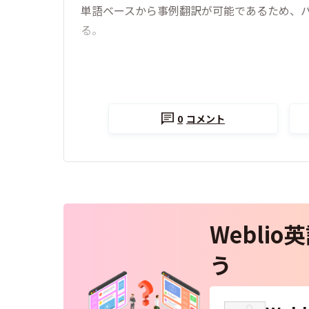
単語ベースから事例翻訳が可能であるため、
る。
0
コメント
Webli
う