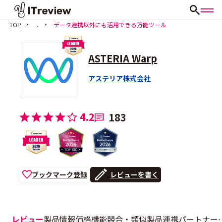
TOP
...
データ連携以外にも活用できる万能ツール
ASTERIA Warp
アステリア株式会社
4.2
183
ブックマーク登録
レビューを書く
レビュー
製品情報
価格
機能
競合・類似製品
連携
パートナー