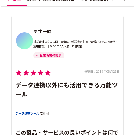
高井 一輝
株式会社ユタカ技研｜自動車・輸送機器｜社内情報システム（開発・
運用管理）｜300-1000人未満｜IT管理者
企業所属 確認済
投稿日：
2019年08月28日
データ連携以外にも活用できる万能ツ
ール
データ連携ツール
で利用
この製品・サービスの良いポイントは何で