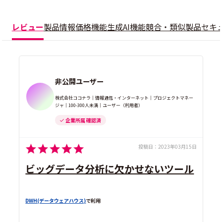
レビュー
製品情報
価格
機能
生成AI機能
競合・類似製品
セキ
非公開ユーザー
株式会社ココナラ｜情報通信・インターネット｜プロジェクトマネー
ジャ｜100-300人未満｜ユーザー（利用者）
企業所属 確認済
投稿日：
2023年03月15日
ビッグデータ分析に欠かせないツール
DWH(データウェアハウス)
で利用