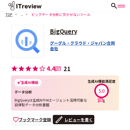
TOP
...
ビッグデータ分析に欠かせないツール
BigQuery
グーグル・クラウド・ジャパン合同
会社
4.4
21
生成AI機能満足度
生成AI機能
5.0
データ分析
BigQueryは生成AIやAIエージェント活用可能な
1
自律型データ分析基盤
ブックマーク登録
レビューを書く