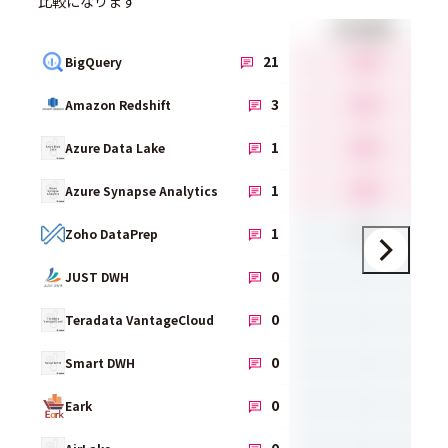
比較になります
総合満足度
4.4
21
BigQuery
4.5
3
Amazon Redshift
4.0
1
Azure Data Lake
4.0
1
Azure Synapse Analytics
0.0
1
Zoho DataPrep
-
0
JUST DWH
-
0
Teradata VantageCloud
-
0
Smart DWH
-
0
Eark
-