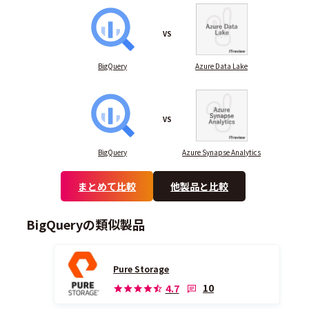
VS
BigQuery
Azure Data Lake
VS
BigQuery
Azure Synapse Analytics
まとめて比較
他製品と比較
BigQueryの類似製品
Pure Storage
10
4.7