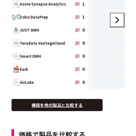
-
1
Azure Synapse Analytics
-
1
Zoho DataPrep
-
0
JUST DWH
-
0
Teradata VantageCloud
-
0
Smart DWH
-
0
Eark
-
0
AirLake
機能を他の製品と比較する
価格で製品を比較する