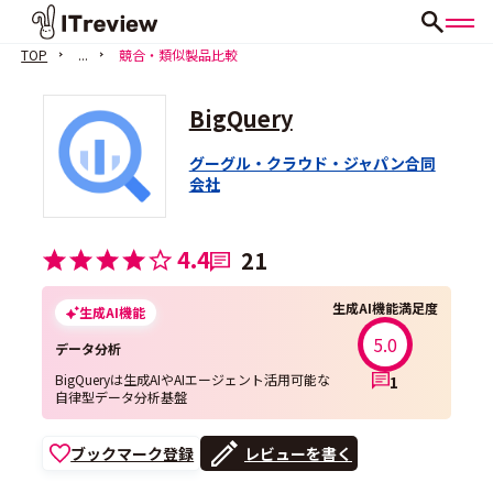
TOP
...
競合・類似製品比較
BigQuery
グーグル・クラウド・ジャパン合同
会社
会員登録（無料）
4.4
21
生成AI機能満足度
生成AI機能
5.0
データ分析
BigQueryは生成AIやAIエージェント活用可能な
1
自律型データ分析基盤
ブックマーク登録
レビューを書く