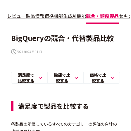
レビュー
製品情報
価格
機能
生成AI機能
競合・類似製品
セキ
BigQueryの競合・代替製品比較
2024 年 03 月 11 日
満足度で
機能で比
価格で比
比較する
較する
較する
満足度で製品を比較する
各製品の所属しているすべてのカテゴリーの評価の合計の