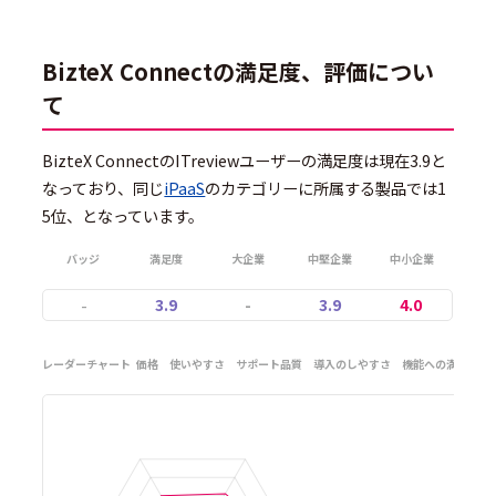
BizteX Connectの満足度、評価につい
て
BizteX ConnectのITreviewユーザーの満足度は現在3.9と
なっており、同じ
iPaaS
のカテゴリーに所属する製品では1
5位、となっています。
バッジ
満足度
大企業
中堅企業
中小企業
-
3.9
-
3.9
4.0
レーダーチャート
価格
使いやすさ
サポート品質
導入のしやすさ
機能への満足度