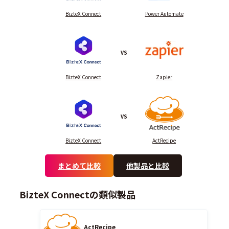
BizteX Connect
Power Automate
VS
BizteX Connect
Zapier
VS
BizteX Connect
ActRecipe
まとめて比較
他製品と比較
BizteX Connectの類似製品
ActRecipe