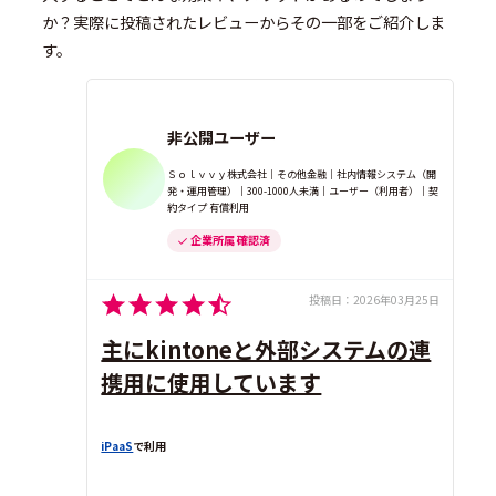
か？実際に投稿されたレビューからその一部をご紹介しま
す。
非公開ユーザー
Ｓｏｌｖｖｙ株式会社｜その他金融｜社内情報システム（開
発・運用管理）｜300-1000人未満｜ユーザー（利用者）｜契
約タイプ 有償利用
企業所属 確認済
投稿日：
2026年03月25日
主にkintoneと外部システムの連
携用に使用しています
iPaaS
で利用