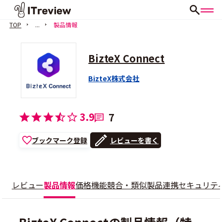
TOP
...
製品情報
BizteX Connect
BizteX株式会社
3.9
7
ブックマーク登録
レビューを書く
レビュー
製品情報
価格
機能
競合・類似製品
連携
セキュリテ