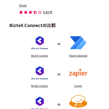
iPaaS
3.9 (7)
BizteX Connectの比較
VS
BizteX Connect
Power Automate
VS
BizteX Connect
Zapier
VS