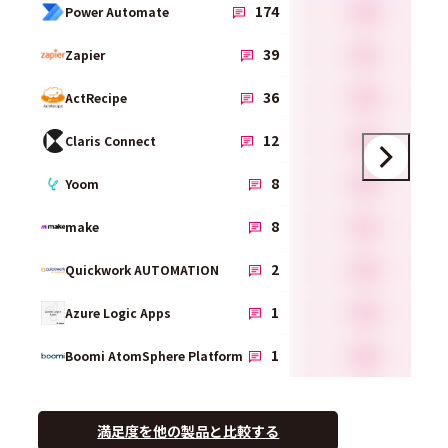
4.0
174
Power Automate
4.1
39
Zapier
4.5
36
ActRecipe
4.0
12
Claris Connect
4.5
8
Yoom
4.1
8
make
4.3
2
Quickwork AUTOMATION
4.5
1
Azure Logic Apps
4.0
1
Boomi AtomSphere Platform
満足度を他の製品と比較する