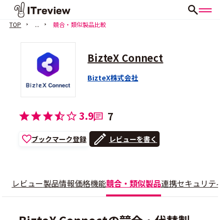
TOP
...
競合・類似製品比較
BizteX Connect
BizteX株式会社
会員登録（無料）
3.9
7
ブックマーク登録
レビューを書く
レビュー
製品情報
価格
機能
競合・類似製品
連携
セキュリテ