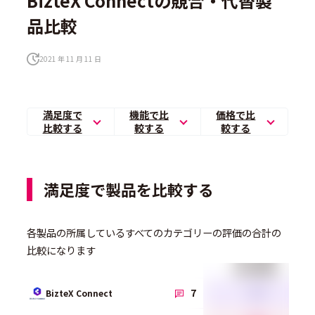
BizteX Connectの競合・代替製
品比較
2021 年 11 月 11 日
満足度で
機能で比
価格で比
比較する
較する
較する
満足度で製品を比較する
各製品の所属しているすべてのカテゴリーの評価の合計の
比較になります
総合満足度
3.9
7
BizteX Connect