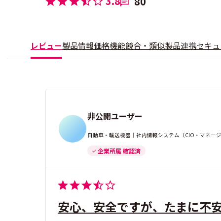
3.8
80
レビュー
製品情報
価格
機能
競合・類似製品
連携
セキュ
非公開ユーザー
自動車・輸送機器｜社内情報システム（CIO・マネージャ
企業所属 確認済
安心、安全ですが、たまに不