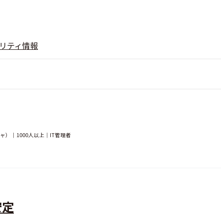
リティ情報
）｜1000人以上｜IT管理者
安定