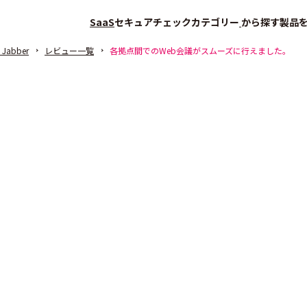
SaaS
セキュアチェック
カテゴリー
から探す
製品
 Jabber
レビュー一覧
各拠点間でのWeb会議がスムーズに行えました。