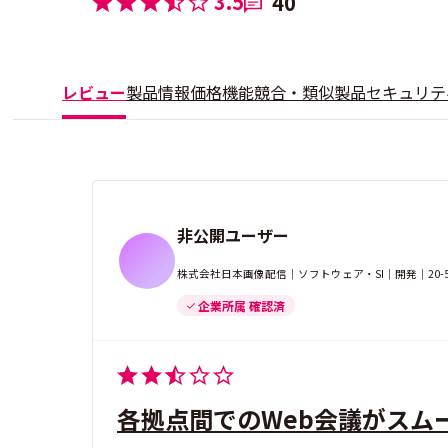
3.5
40
レビュー
製品情報
価格
機能
競合・類似製品
セキュリテ
非公開ユーザー
株式会社日本画像配信｜ソフトウェア・SI｜開発｜20
企業所属 確認済
各拠点間でのWeb会議がスム