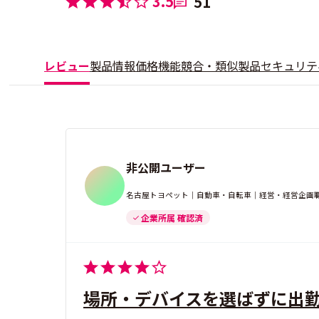
3.5
51
レビュー
製品情報
価格
機能
競合・類似製品
セキュリテ
非公開ユーザー
名古屋トヨペット｜自動車・自転車｜経営・経営企画職
企業所属 確認済
場所・デバイスを選ばずに出