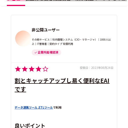
非公開ユーザー
その他サービス｜社内情報システム（CIO・マネージャ）｜1000人以
上｜IT管理者｜契約タイプ 有償利用
企業所属 確認済
投稿日：
2023年08月24日
割とキャッチアップし易く便利なEAI
です
データ連携ツール
,
ETLツール
で利用
良いポイント