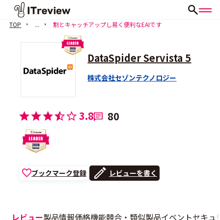
TOP
...
割とキャッチアップし易く便利なEAIです
DataSpider Servista 5
株式会社セゾンテクノロジー
3.8
80
ブックマーク登録
レビューを書く
レビュー
製品情報
価格
機能
競合・類似製品
イベント
セキュ