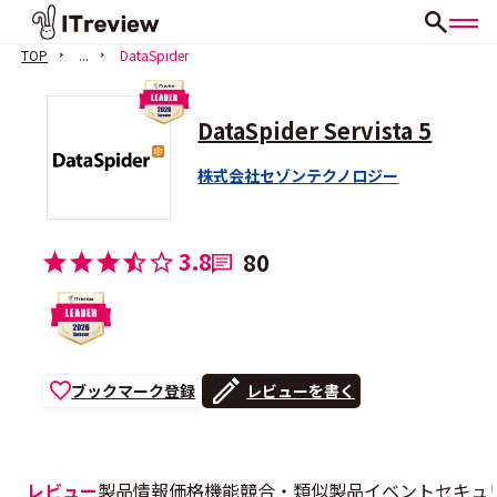
TOP
...
DataSpider
DataSpider Servista 5
株式会社セゾンテクノロジー
3.8
80
ブックマーク登録
レビューを書く
レビュー
製品情報
価格
機能
競合・類似製品
イベント
セキュ