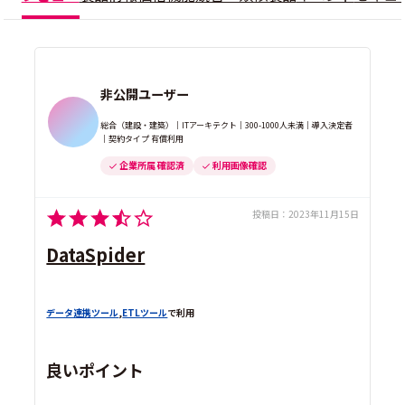
非公開ユーザー
総合（建設・建築）｜ITアーキテクト｜300-1000人未満｜導入決定者
｜契約タイプ 有償利用
企業所属 確認済
利用画像確認
投稿日：
2023年11月15日
DataSpider
データ連携ツール
,
ETLツール
で利用
良いポイント