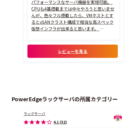
パフォーマンスなサーバ機器を実現可能。
CPUも4基搭載までは中々やろうと思いませ
んが、色々フル搭載したら、VMホストとす
るとvSANクラスト構成で相当な高スペック
仮想インフラが出来ると思います。
また、HP製品はiLOの使い勝手が非常に良
いと感じてます。
iLO経由でサーバのRAID構成組んだり、OS
レビューを見る
インストールまでGUIで一環して設定できる
ので、サ...
PowerEdgeラックサーバの所属カテゴリー
ラックサーバ
4.1 (52)