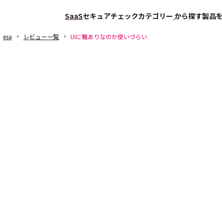
SaaS
セキュアチェック
カテゴリー
から探す
製品
esa
レビュー一覧
UIに難ありなのか使いづらい