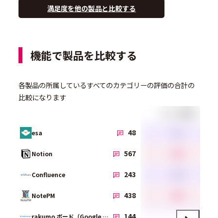
満足度を他の製品と比較する
機能で製品を比較する
各製品の所属しているすべてのカテゴリーの評価の合計の
比較になります
ファイル共有
3.1
48
esa
4.2
567
Notion
3.9
243
Confluence
4.2
438
NotePM
3.9
144
rakumo ボード（Google Workspace版）