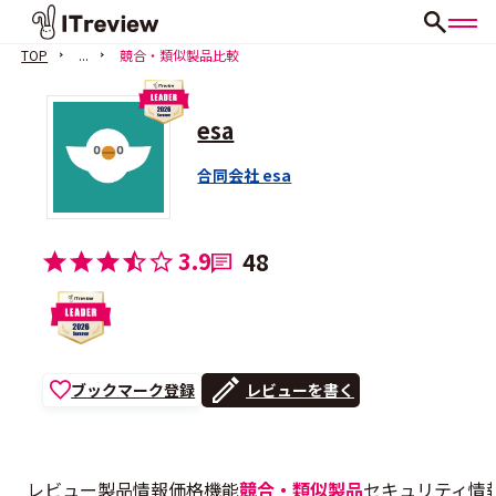
TOP
...
競合・類似製品比較
esa
合同会社 esa
会員登録（無料）
3.9
48
ブックマーク登録
レビューを書く
レビュー
製品情報
価格
機能
競合・類似製品
セキュリティ情