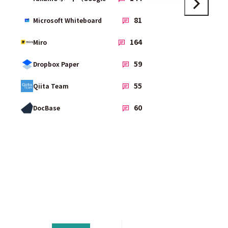
3.9
81
Microsoft Whiteboard
3.9
164
Miro
4.3
59
Dropbox Paper
3.8
55
Qiita Team
3.6
60
DocBase
機能を他の製品と比較する
価格で製品を比較する