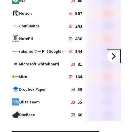
3.9
48
esa
4.2
567
Notion
3.8
243
Confluence
4.2
438
NotePM
3.9
144
rakumo ボード（Google Workspace版）
3.6
81
Microsoft Whiteboard
4.1
164
Miro
3.8
59
Dropbox Paper
3.7
55
Qiita Team
3.9
60
DocBase