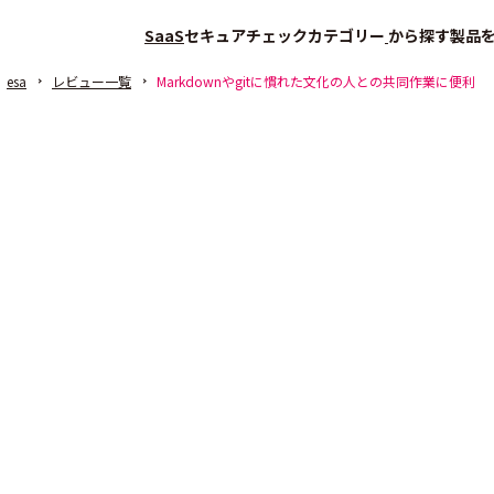
SaaS
セキュアチェック
カテゴリー
から探す
製品
esa
レビュー一覧
Markdownやgitに慣れた文化の人との共同作業に便利