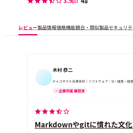
3.9
48
レビュー
製品情報
価格
機能
競合・類似製品
セキュリテ
木村 恭二
ドゥコネクト合資会社｜ソフトウェア・SI｜経営・経
企業所属 確認済
Markdownやgitに慣れた