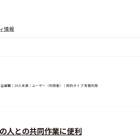
ィ情報
営企画職｜20人未満｜ユーザー（利用者）｜契約タイプ 有償利用
文化の人との共同作業に便利