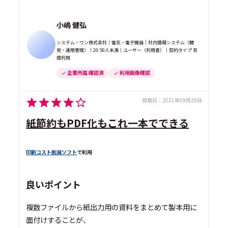
小嶋 健弘
システム・ワン株式会社｜電気・電子機器｜社内情報システム（開
発・運用管理）｜20-50人未満｜ユーザー（利用者）｜契約タイプ 有
償利用
企業所属 確認済
利用画像確認
投稿日：
2021年09月29日
紙節約もPDF化もこれ一本でできる
印刷コスト削減ソフト
で利用
良いポイント
複数ファイルから紙出力用の資料をまとめて製本用に
面付けすることが、