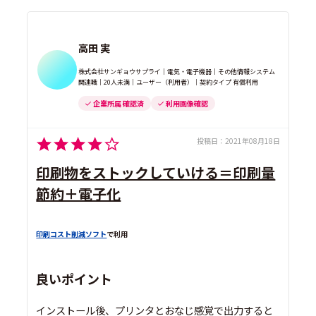
高田 実
株式会社サンギョウサプライ｜電気・電子機器｜その他情報システム
関連職｜20人未満｜ユーザー（利用者）｜契約タイプ 有償利用
企業所属 確認済
利用画像確認
投稿日：
2021年08月18日
印刷物をストックしていける＝印刷量
節約＋電子化
印刷コスト削減ソフト
で利用
良いポイント
インストール後、プリンタとおなじ感覚で出力すると