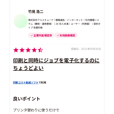
竹見 浩二
株式会社アルスキューブ｜情報通信・インターネット｜社内情報シス
テム（開発・運用管理）｜20-50人未満｜ユーザー（利用者）｜契約タ
イプ 有償利用
企業所属 確認済
利用画像確認
投稿日：
2021年09月30日
印刷と同時にジョブを電子化するのに
ちょうどよい
印刷コスト削減ソフト
で利用
良いポイント
プリンタ替わりに使うだけで