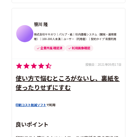
笹川 隆
株式会社ササガワ｜パルプ・紙｜社内情報システム（開発・運用管
理）｜100-300人未満｜ユーザー（利用者）｜契約タイプ 有償利用
企業所属 確認済
利用画像確認
投稿日：
2021年09月17日
使い方で悩むところがないし、裏紙を
使ったりせずにすむ
印刷コスト削減ソフト
で利用
良いポイント