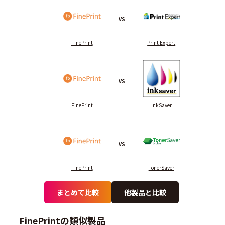
VS
FinePrint
Print Expert
VS
FinePrint
InkSaver
VS
FinePrint
TonerSaver
まとめて比較
他製品と比較
FinePrintの類似製品