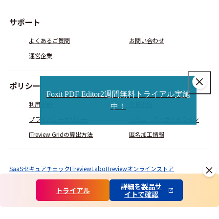
サポート
よくあるご質問
お問い合わせ
運営企業
ポリシー
Foxit PDF Editor2週間無料トライアル実施
利用規約
会員規約
中！
プライバシーポリシー
コミュニティガイドライン
ITreview Gridの算出方法
匿名加工情報
SaaSセキュアチェック
ITreviewLabo
ITreviewオンラインストア
© ITcrowd Corp. All Rights Reserved.
詳細を製品サ
トライアル
イトで確認