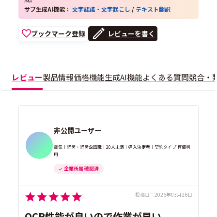
サブ生成AI機能：
文字認識・文字起こし
/
テキスト翻訳
ブックマーク登録
レビューを書く
レビュー
製品情報
価格
機能
生成AI機能
よくある質問
競合・
非公開ユーザー
電気｜経営・経営企画職｜20人未満｜導入決定者｜契約タイプ 有償利
用
企業所属 確認済
投稿日：
2026年03月26日
OCR性能が良いので作業が早い