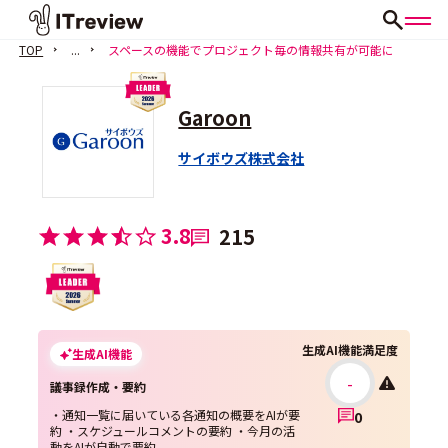
TOP
...
スペースの機能でプロジェクト毎の情報共有が可能に
Garoon
サイボウズ株式会社
3.8
215
生成AI機能満足度
生成AI機能
-
議事録作成・要約
・通知一覧に届いている各通知の概要をAIが要
0
約 ・スケジュールコメントの要約 ・今月の活
動をAIが自動で要約