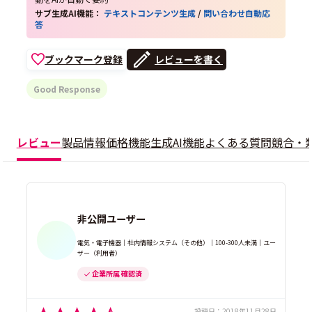
サブ生成AI機能：
テキストコンテンツ生成
/
問い合わせ自動応
答
ブックマーク登録
レビューを書く
Good Response
レビュー
製品情報
価格
機能
生成AI機能
よくある質問
競合・
非公開ユーザー
電気・電子機器｜社内情報システム（その他）｜100-300人未満｜ユー
ザー（利用者）
企業所属 確認済
投稿日：
2018年11月28日