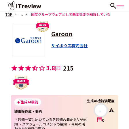
TOP
...
国産グループウェアとして基本機能を網羅している
Garoon
サイボウズ株式会社
3.8
215
生成AI機能満足度
生成AI機能
-
議事録作成・要約
・通知一覧に届いている各通知の概要をAIが要
0
約 ・スケジュールコメントの要約 ・今月の活
動をAIが自動で要約