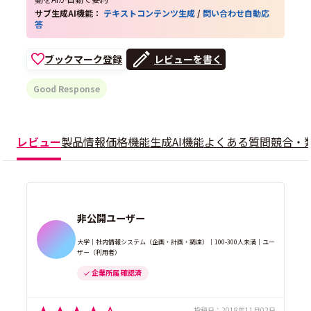
サブ生成AI機能：
テキストコンテンツ生成
/
問い合わせ自動応
答
ブックマーク登録
レビューを書く
Good Response
レビュー
製品情報
価格
機能
生成AI機能
よくある質問
競合・
非公開ユーザー
大学｜社内情報システム（企画・計画・調達）｜100-300人未満｜ユー
ザー（利用者）
企業所属 確認済
投稿日：
2018年11月02日