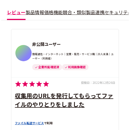
レビュー
製品情報
価格
機能
競合・類似製品
連携
セキュリテ
非公開ユーザー
情報通信・インターネット｜営業・販売・サービス職｜20人未満｜ユ
ーザー（利用者）
企業所属 確認済
利用画像確認
投稿日：
2022年12月26日
収集用のURLを発行してもらってファ
イルのやりとりをしました
ファイル転送サービス
で利用